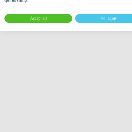
open the settings.
Accept all
No, adjust