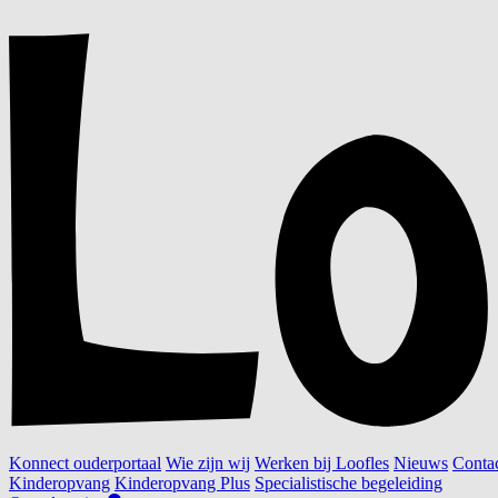
Konnect ouderportaal
Wie zijn wij
Werken bij Loofles
Nieuws
Conta
Kinderopvang
Kinderopvang Plus
Specialistische begeleiding