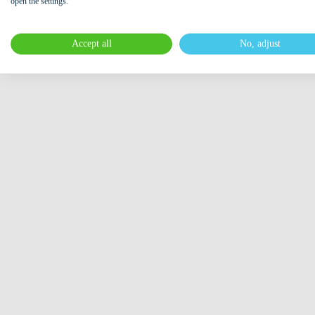
open the settings.
Accept all
No, adjust