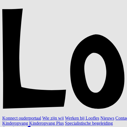
Konnect ouderportaal
Wie zijn wij
Werken bij Loofles
Nieuws
Conta
Kinderopvang
Kinderopvang Plus
Specialistische begeleiding