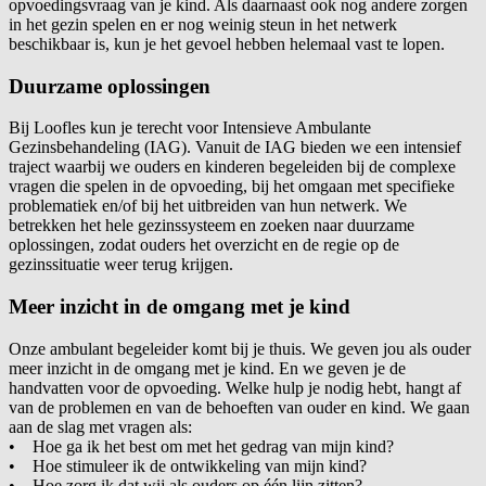
opvoedingsvraag van je kind. Als daarnaast ook nog andere zorgen
in het gezin spelen en er nog weinig steun in het netwerk
beschikbaar is, kun je het gevoel hebben helemaal vast te lopen.
Duurzame oplossingen
Bij Loofles kun je terecht voor Intensieve Ambulante
Gezinsbehandeling (IAG). Vanuit de IAG bieden we een intensief
traject waarbij we ouders en kinderen begeleiden bij de complexe
vragen die spelen in de opvoeding, bij het omgaan met specifieke
problematiek en/of bij het uitbreiden van hun netwerk. We
betrekken het hele gezinssysteem en zoeken naar duurzame
oplossingen, zodat ouders het overzicht en de regie op de
gezinssituatie weer terug krijgen.
Meer inzicht in de omgang met je kind
Onze ambulant begeleider komt bij je thuis. We geven jou als ouder
meer inzicht in de omgang met je kind. En we geven je de
handvatten voor de opvoeding. Welke hulp je nodig hebt, hangt af
van de problemen en van de behoeften van ouder en kind. We gaan
aan de slag met vragen als:
• Hoe ga ik het best om met het gedrag van mijn kind?
• Hoe stimuleer ik de ontwikkeling van mijn kind?
• Hoe zorg ik dat wij als ouders op één lijn zitten?