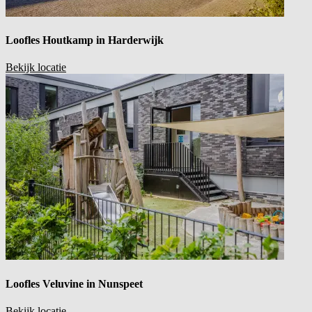
Loofles Houtkamp in
Harderwijk
Bekijk locatie
Loofles Veluvine in
Nunspeet
Bekijk locatie