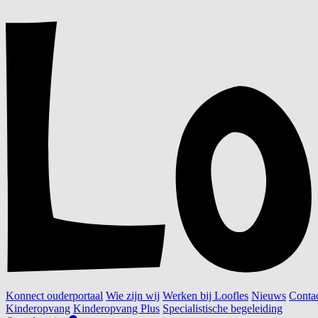
Konnect ouderportaal
Wie zijn wij
Werken bij Loofles
Nieuws
Conta
Kinderopvang
Kinderopvang Plus
Specialistische begeleiding