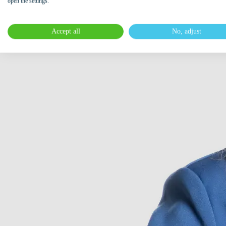
open the settings.
Accept all
No, adjust