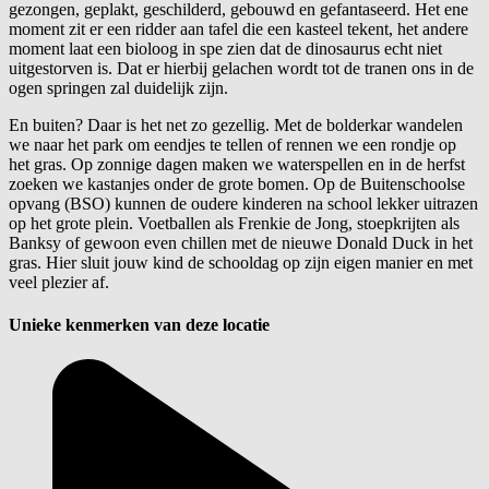
gezongen, geplakt, geschilderd, gebouwd en gefantaseerd. Het ene
moment zit er een ridder aan tafel die een kasteel tekent, het andere
moment laat een bioloog in spe zien dat de dinosaurus echt niet
uitgestorven is. Dat er hierbij gelachen wordt tot de tranen ons in de
ogen springen zal duidelijk zijn.
En buiten? Daar is het net zo gezellig. Met de bolderkar wandelen
we naar het park om eendjes te tellen of rennen we een rondje op
het gras. Op zonnige dagen maken we waterspellen en in de herfst
zoeken we kastanjes onder de grote bomen. Op de Buitenschoolse
opvang (BSO) kunnen de oudere kinderen na school lekker uitrazen
op het grote plein. Voetballen als Frenkie de Jong, stoepkrijten als
Banksy of gewoon even chillen met de nieuwe Donald Duck in het
gras. Hier sluit jouw kind de schooldag op zijn eigen manier en met
veel plezier af.
Unieke kenmerken van deze locatie