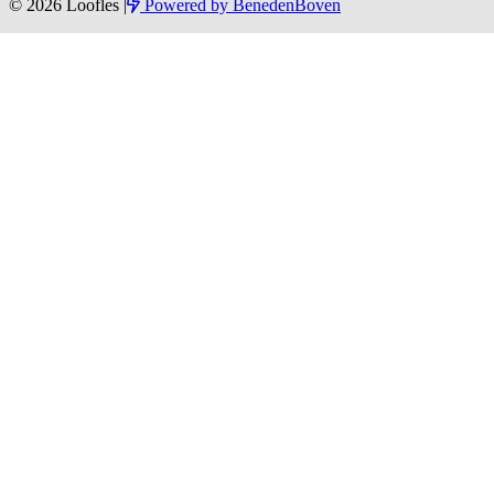
© 2026 Loofles
|
Powered by
BenedenBoven