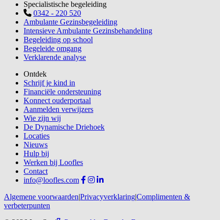
Specialistische begeleiding
0342 - 220 520
Ambulante Gezinsbegeleiding
Intensieve Ambulante Gezinsbehandeling
Begeleiding op school
Begeleide omgang
Verklarende analyse
Ontdek
Schrijf je kind in
Financiële ondersteuning
Konnect ouderportaal
Aanmelden verwijzers
Wie zijn wij
De Dynamische Driehoek
Locaties
Nieuws
Hulp bij
Werken bij Loofles
Contact
info@loofles.com
Algemene voorwaarden
|
Privacyverklaring
|
Complimenten &
verbeterpunten