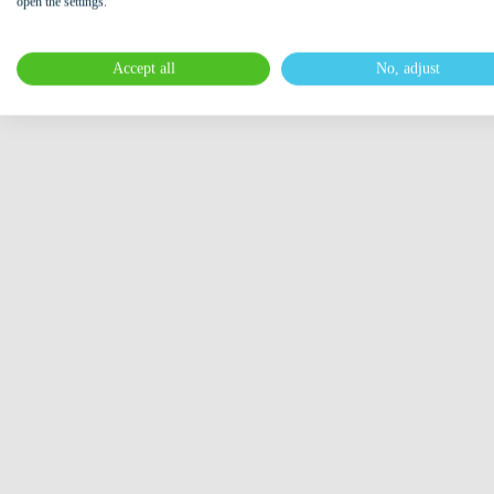
open the settings.
Accept all
No, adjust