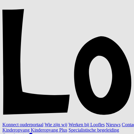
Konnect ouderportaal
Wie zijn wij
Werken bij Loofles
Nieuws
Conta
Kinderopvang
Kinderopvang Plus
Specialistische begeleiding