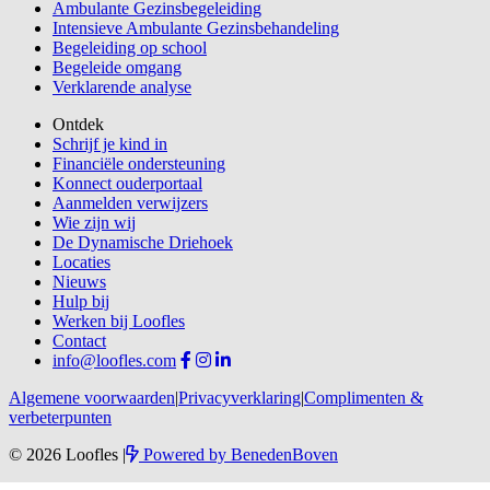
Ambulante Gezinsbegeleiding
Intensieve Ambulante Gezinsbehandeling
Begeleiding op school
Begeleide omgang
Verklarende analyse
Ontdek
Schrijf je kind in
Financiële ondersteuning
Konnect ouderportaal
Aanmelden verwijzers
Wie zijn wij
De Dynamische Driehoek
Locaties
Nieuws
Hulp bij
Werken bij Loofles
Contact
info@loofles.com
Algemene voorwaarden
|
Privacyverklaring
|
Complimenten &
verbeterpunten
© 2026 Loofles
|
Powered by
BenedenBoven