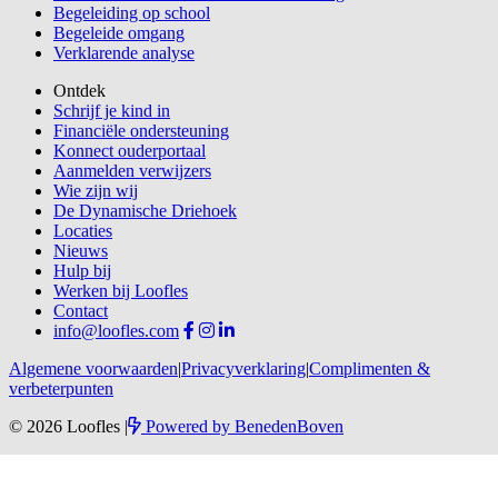
Begeleiding op school
Begeleide omgang
Verklarende analyse
Ontdek
Schrijf je kind in
Financiële ondersteuning
Konnect ouderportaal
Aanmelden verwijzers
Wie zijn wij
De Dynamische Driehoek
Locaties
Nieuws
Hulp bij
Werken bij Loofles
Contact
info@loofles.com
Algemene voorwaarden
|
Privacyverklaring
|
Complimenten &
verbeterpunten
© 2026 Loofles
|
Powered by
BenedenBoven