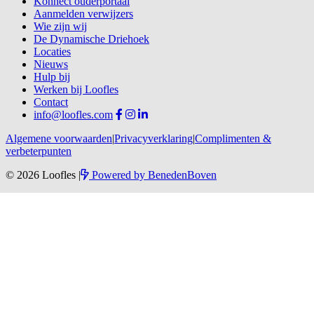
Konnect ouderportaal
Aanmelden verwijzers
Wie zijn wij
De Dynamische Driehoek
Locaties
Nieuws
Hulp bij
Werken bij Loofles
Contact
info@loofles.com
Algemene voorwaarden
|
Privacyverklaring
|
Complimenten &
verbeterpunten
© 2026 Loofles
|
Powered by
BenedenBoven