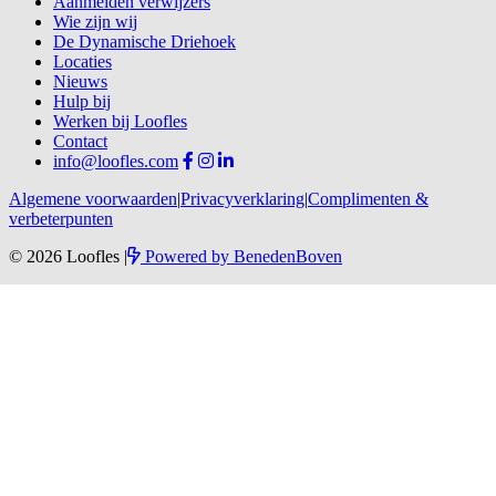
Aanmelden verwijzers
Wie zijn wij
De Dynamische Driehoek
Locaties
Nieuws
Hulp bij
Werken bij Loofles
Contact
info@loofles.com
Algemene voorwaarden
|
Privacyverklaring
|
Complimenten &
verbeterpunten
© 2026 Loofles
|
Powered by
BenedenBoven