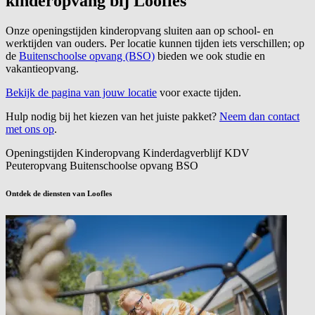
kinderopvang bij
Loofles
Onze openingstijden kinderopvang sluiten aan op school- en
werktijden van ouders. Per locatie kunnen tijden iets verschillen; op
de
Buitenschoolse opvang (BSO)
bieden we ook studie en
vakantieopvang.
Bekijk de pagina van jouw locatie
voor exacte tijden.
Hulp nodig bij het kiezen van het juiste pakket?
Neem dan contact
met ons op
.
Openingstijden
Kinderopvang
Kinderdagverblijf
KDV
Peuteropvang
Buitenschoolse opvang
BSO
Ontdek de diensten van Loofles